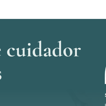
 cuidador
s